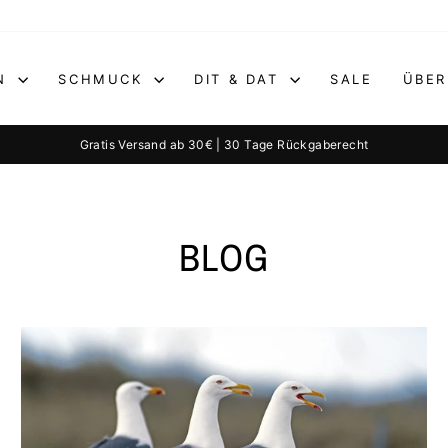
EN
SCHMUCK
DIT & DAT
SALE
ÜBER
Gratis Versand ab 30€ | 30 Tage Rückgaberecht
Pause
Diashow
BLOG