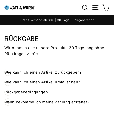
Direkt
SEITE
SUCHE
E
zum
Inhalt
Gratis Versand ab 30€ | 30 Tage Rückgaberecht
Pause
Diashow
RÜCKGABE
Wir nehmen alle unsere Produkte 30 Tage lang ohne
Rückfragen zurück.
Wie kann ich einen Artikel zurückgeben?
Wie kann ich einen Artikel umtauschen?
Rückgabebedingungen
Wann bekomme ich meine Zahlung erstattet?