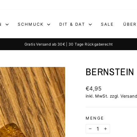
EN
SCHMUCK
DIT & DAT
SALE
ÜBER
Gratis Versand ab 30€ | 30 Tage Rückgaberecht
Pause
Diashow
BERNSTEIN 
Normaler
€4,95
Preis
inkl. MwSt. zzgl.
Versan
MENGE
−
+