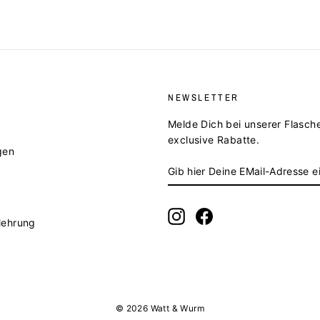
NEWSLETTER
Melde Dich bei unserer Flasch
exclusive Rabatte.
gen
GIB
ABONNIEREN
HIER
DEINE
EMAIL-
Instagram
Facebook
lehrung
ADRESSE
EIN
© 2026 Watt & Wurm