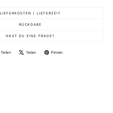
LIEFERKOSTEN / LIEFERZEIT
RÜCKGABE
HAST DU EINE FRAGE?
Auf
Auf
Auf
Teilen
Teilen
Pinnen
Facebook
X
Pinterest
teilen
twittern
pinnen