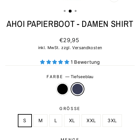
SCHLIESSEN 
ESC)
AHOI PAPIERBOOT - DAMEN SHIRT
Normaler
€29,95
Preis
inkl. MwSt. zzgl.
Versandkosten
1 Bewertung
FARBE
—
Tiefseeblau
GRÖSSE
S
M
L
XL
XXL
3XL
MENGE