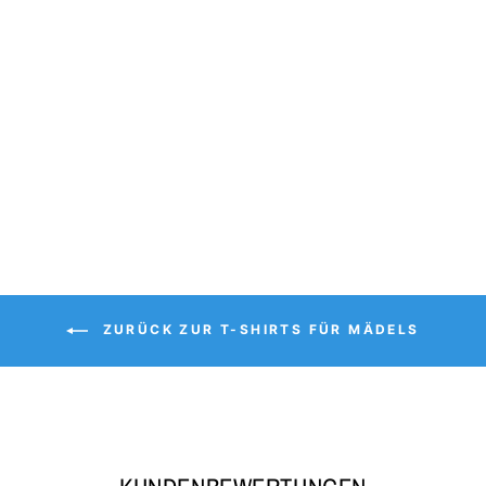
ANKER & MOIN -
DAMEN SHIRT
€23,95
ZURÜCK ZUR T-SHIRTS FÜR MÄDELS