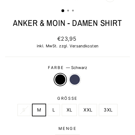
SCHLIESSEN 
ESC)
ANKER & MOIN - DAMEN SHIRT
Normaler
€23,95
Preis
inkl. MwSt. zzgl.
Versandkosten
FARBE
—
Schwarz
GRÖSSE
S
M
L
XL
XXL
3XL
MENGE