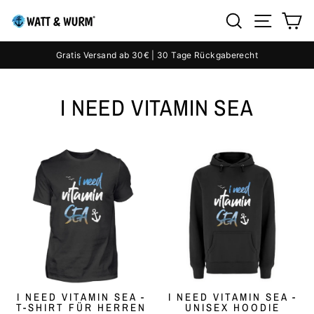
Direkt
SEITE
SUCHE
E
zum
Inhalt
Gratis Versand ab 30€ | 30 Tage Rückgaberecht
Pause
Diashow
I NEED VITAMIN SEA
I NEED VITAMIN SEA -
I NEED VITAMIN SEA -
T-SHIRT FÜR HERREN
UNISEX HOODIE